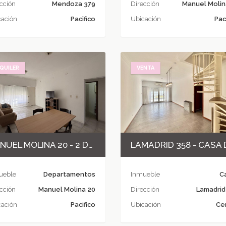
cción
Mendoza 379
Dirección
Manuel Molin
cación
Pacifico
Ubicación
Pac
QUILER
VENTA
MANUEL MOLINA 20 - 2 DORMITORIOS CON PATIO
ueble
Departamentos
Inmueble
C
cción
Manuel Molina 20
Dirección
Lamadrid
cación
Pacifico
Ubicación
Ce