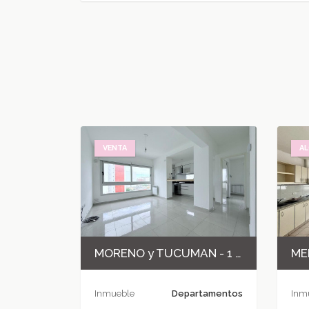
VENTA
AL
MORENO y TUCUMAN - 1 DORMITORIO
Inmueble
Departamentos
Inm